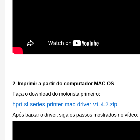
2.
Imprimir a partir do computador MAC OS
Faça o download do
motorista primeiro
:
hprt-sl-series-printer-mac-driver-v1.4.2.zip
Após baixar o driver, siga os passos mostrados no vídeo: