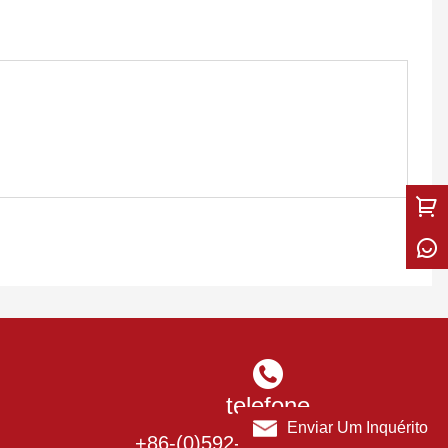
telefone
Enviar Um Inquérito
+86-(0)592-5736603/5993973