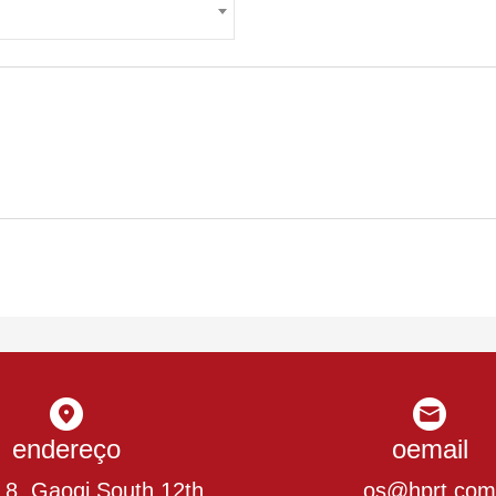
endereço
oemail
.8, Gaoqi South 12th
os@hprt.com