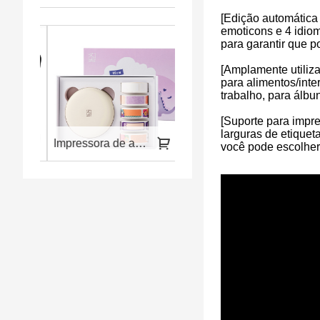
[Edição automática
emoticons e 4 idio
para garantir que p
[Amplamente utiliza
para alimentos/inte
trabalho, para álbun
[Suporte para impre
larguras de etique
 para telefone e laptop
Impressora de adesivos pequenos adequado para etiquetas coloridas
Impressora portátil e sem fio HPRT A4
você pode escolher 