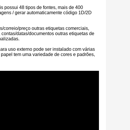
 possui 48 tipos de fontes, mais de 400
imagens / gerar automaticamente código 1D/2D
/correio/preço outras etiquetas comerciais,
ra contas/datas/documentos outras etiquetas de
nalizadas.
para uso externo pode ser instalado com várias
o papel tem uma variedade de cores e padrões,
Impressora térmica portátil sem tinta para telefone e laptop