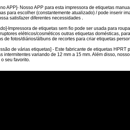
 no APP]- Nosso APP para esta impressora de etiquetas manuais
mas para escolher (constantemente atualizado) / pode inserir 
ossa satisfazer diferentes necessidades .
do]-Impressora de etiquetas sem fio pode ser usada para roupas
rruptores elétricos/cosméticos outras etiquetas domésticas, pa
s de fotos/diários/álbuns de recortes para criar etiquetas perso
ssão de várias etiquetas] - Este fabricante de etiquetas HPRT 
tas intermitentes variando de 12 mm a 15 mm. Além disso, noss
Mini Impressora Térmica A4 Portátil Bluetooth
Impressora compacta A4 Wi-Fi para uso doméstico
o seu favorito.