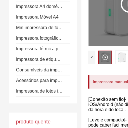
Impressora A4 doméstica
Impressora Móvel A4
Miniimpressora de fotos
Impressora fotográfica doméstica
Impressora térmica portátil
<
Impressora de etiquetas térmicas
Consumíveis da impressora
Acessórios para impressoras
Impressora manual 
Impressora de fotos instantâneas
[Conexão sem fio]-
iOS/Android (não d
da hora e do local.
[Leve e compacto]-
produto quente
pode caber facilme