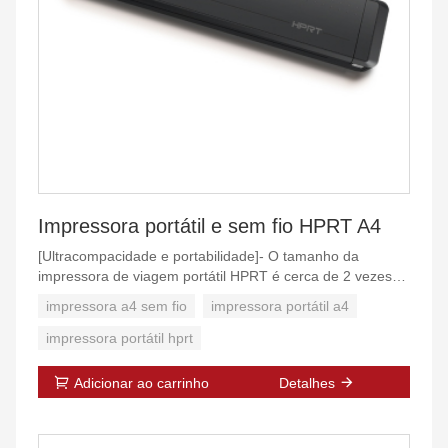
Impressora portátil e sem fio HPRT A4
[Ultracompacidade e portabilidade]- O tamanho da
impressora de viagem portátil HPRT é cerca de 2 vezes
maior que um iPhone para caber em uma maleta de
impressora a4 sem fio
impressora portátil a4
laptop, mochila ou bagagem; Especialmente bom para
impressão de emergência em movimento ou viagens de
impressora portátil hprt
negócios; Imprima a qualquer hora e em qualquer lugar.
(Observação: MT800 é uma impressora em preto e
Adicionar ao carrinho
Detalhes
branco que alimenta uma página por vez devido à
natureza de ser uma impressora portátil, não um
SCANNER ou impressora COLORIDA).